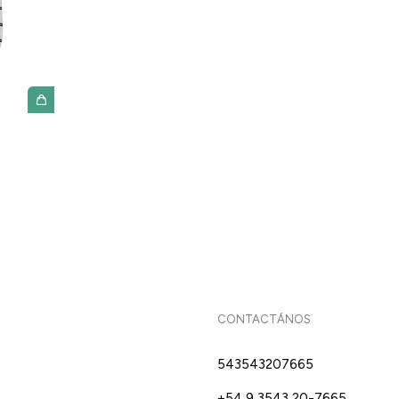
CONTACTÁNOS
543543207665
+54 9 3543 20-7665