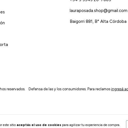
lauraposada.shop@gmail.com
tes
Baigorri 881, B° Alta Córdoba
ión
orta
hos reservados.
Defensa de las y los consumidores. Para reclamos
ingresá ac
r este sitio
aceptás el uso de cookies
para agilizar tu experiencia de compra.