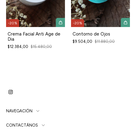
-
20
%
-
20
%
Crema Facial Anti Age de
Contorno de Ojos
Dia
$9.504,00
$11.880,00
$12.384,00
$15.480,00
NAVEGACIÓN
CONTACTÁNOS