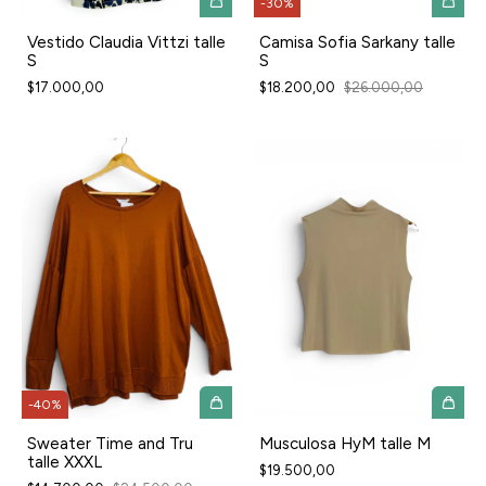
-
30
%
Vestido Claudia Vittzi talle
Camisa Sofia Sarkany talle
S
S
$17.000,00
$18.200,00
$26.000,00
-
40
%
Sweater Time and Tru
Musculosa HyM talle M
talle XXXL
$19.500,00