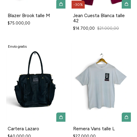
-
30
%
Blazer Brook talle M
Jean Cuesta Blanca talle
42
$75.000,00
$14.700,00
$21.000,00
Envío gratis
Cartera Lazaro
Remera Vans talle L
$40.000,00
$27.000,00