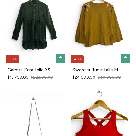
-
30
%
-
40
%
Camisa Zara talle XS
Sweater Tucci talle M
$15.750,00
$22.500,00
$24.000,00
$40.000,00