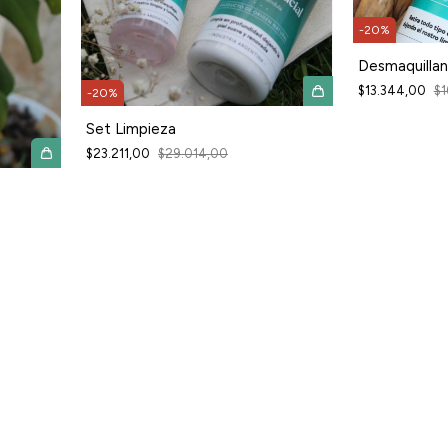
-
20
%
Desmaquillan
$13.344,00
$1
-
20
%
Set Limpieza
$23.211,00
$29.014,00