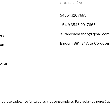
CONTACTÁNOS
543543207665
+54 9 3543 20-7665
lauraposada.shop@gmail.com
tes
Baigorri 881, B° Alta Córdoba
ión
orta
hos reservados.
Defensa de las y los consumidores. Para reclamos
ingresá ac