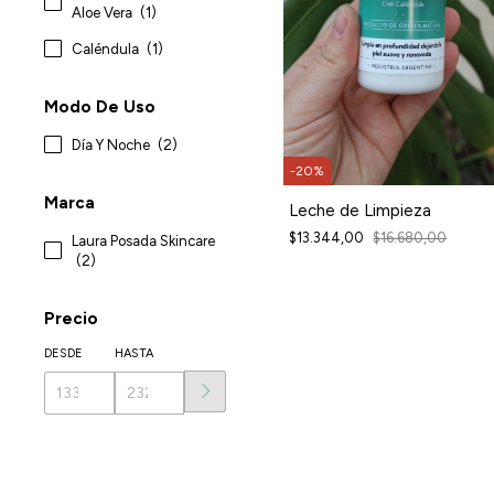
Aloe Vera
(1)
Caléndula
(1)
Modo De Uso
Día Y Noche
(2)
-
20
%
Marca
Leche de Limpieza
$13.344,00
$16.680,00
Laura Posada Skincare
(2)
Precio
DESDE
HASTA