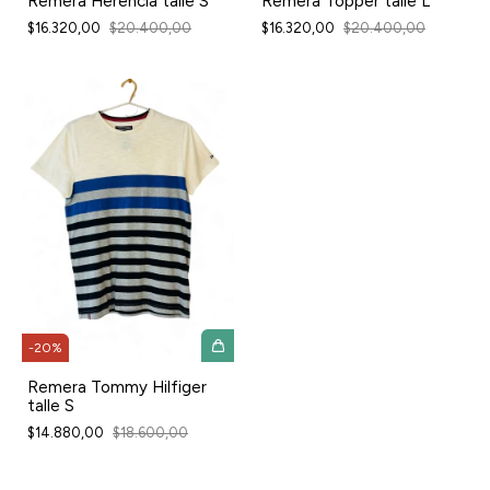
Remera Herencia talle S
Remera Topper talle L
$16.320,00
$20.400,00
$16.320,00
$20.400,00
-
20
%
Remera Tommy Hilfiger
talle S
$14.880,00
$18.600,00