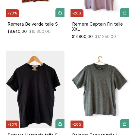
-
20
%
-
20
%
Remera Belverde talle S
Remera Captain Fin talle
XXL
$8.640,00
$10.800,00
$13.800,00
$17.250,00
-
20
%
-
20
%